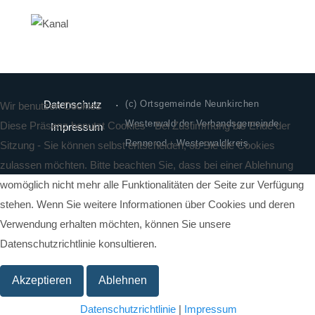
Datenschutz
(c) Ortsgemeinde Neunkirchen
Wir benutzen Cookies
Westerwald der Verbandsgemeinde
Diese Präsenz benutzt Cookies - Bei Zustimmung bis Ende der
Impressum
Rennerod - Westerwaldkreis
Sitzung - Sie können selbst entscheiden, ob Sie die Cookies
zulassen möchten. Bitte beachten Sie, dass bei einer Ablehnung
womöglich nicht mehr alle Funktionalitäten der Seite zur Verfügung
stehen. Wenn Sie weitere Informationen über Cookies und deren
Verwendung erhalten möchten, können Sie unsere
Datenschutzrichtlinie konsultieren.
Akzeptieren
Ablehnen
Datenschutzrichtlinie
|
Impressum