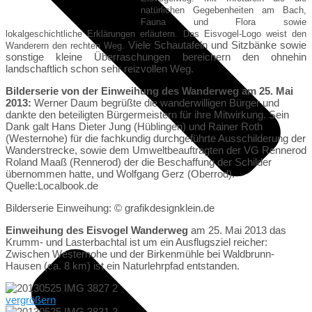
natürlichen Gegebenheiten am Bach,
Fauna und Flora sowie
lokalgeschichtliche Erklärungen erläutern.
Das Eisvogel-Logo weist den
Viele Schautafeln und Sitzbänke sowie
Wanderern den rechten Weg.
sonstige kleine Überraschungen bereichern den ohnehin
landschaftlich schon sehr reizvollen Weg.
Bilderserie von der Einweihung des Wanderweg am 25. Mai
2013:
Werner Daum begrüßte die wanderwilligen Bürger und
dankte den beteiligten Bürgermeistern für ihre Mitwirkung. Sein
Dank galt Hans Dieter Jung (Hüblingen) und Rainer Roth
(Westernohe) für die fachkundig durchgeführte Ausschilderung der
Wanderstrecke, sowie dem Umweltbeauftragten der VG Rennerod
Roland Maaß (Rennerod) der die Beschaffung der Schilder
übernommen hatte, und Wolfgang Gerz (Oberrod).
Quelle:Localbook.de
Bilderserie Einweihung: © grafikdesignklein.de
Einweihung des Eisvogel Wanderweg
am 25. Mai 2013 das
Krumm- und Lasterbachtal ist um ein Ausflugsziel reicher:
Zwischen Westernohe und der Birkenmühle bei Waldbrunn-
Hausen (ca. 8 km) ist ein Naturlehrpfad entstanden.
vergrößern